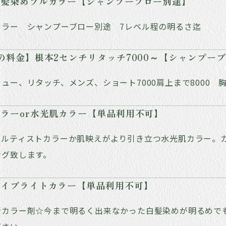
白髪染めフルカラー【シャンプーブロー別途】
カラー シャンプーブロー別途 7レベル程の明るさ迄
の料金】根本2センチリタッチ7000～【シャンプー
ュー、リタッチ、メンズ、ショート7000肩上まで8000 胸
ラーor水光肌カラー【単品利用不可】
アルティストカラーか肌映えがより引き立つ水光肌カラー。
ング致します。
ハイブライトカラー【単品利用不可】
新カラー剤☆今まで明るく出来なかった白髪染めが明るめで