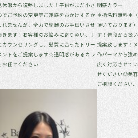
児休暇から復帰しました！子供がまだ小さ
明感カラー
のでご予約の変更等ご迷惑をおかけするか
＊指名料無料＊（
しれませんが、全力で綺麗のお手伝いさせ
頂いております）
頂きます！お客様のお悩みに寄り添い、丁
す！普段から扱
にカウンセリングし、髪質に合ったトリー
提案致します！
メントをご提案します☆透明感があるカラ
作パーマから強
もお任せください！
広く対応させて
せください◎美
ご相談ください