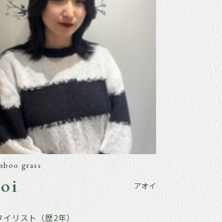
mboo grass
oi
アオイ
タイリスト（歴2年）